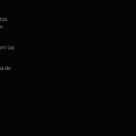
atos
en
rir las
ma de