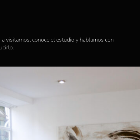
 a visitarnos, conoce el estudio y hablamos con
cirlo.