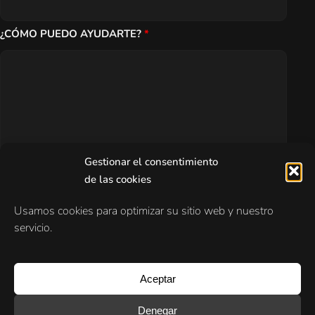
¿CÓMO PUEDO AYUDARTE?
*
Gestionar el consentimiento
de las cookies
Acepto la
política de privacidad
*
Usamos cookies para optimizar su sitio web y nuestro
servicio.
Esta web está protegida por reCAPTCHA y se aplican la
Política de
Aceptar
privacidad
y las
Condiciones de servicio
de Google.
Denegar